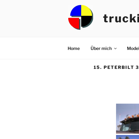
Zum
Inhalt
truck
springen
Home
Über mich
Model
15. PETERBILT 