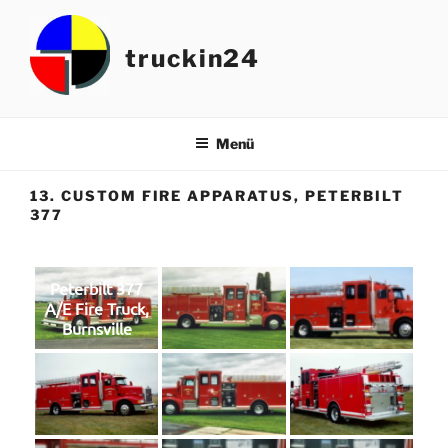
Zum
Inhalt
truckin24
springen
Menü
13. CUSTOM FIRE APPARATUS, PETERBILT
377
Peterbilt 377
A/E Fire Truck,
Burnsville