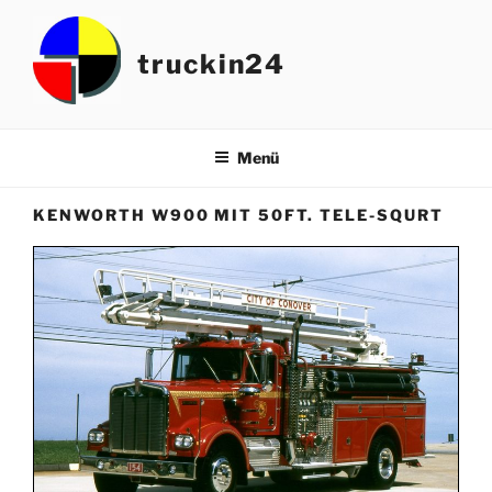
Zum
Inhalt
truckin24
springen
Menü
KENWORTH W900 MIT 50FT. TELE-SQURT