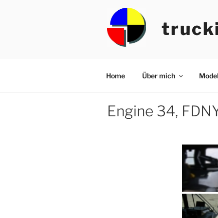
Zum
Inhalt
truck
springen
Home
Über mich
Model
Engine 34, FDNY