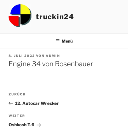
Zum
Inhalt
truckin24
springen
Menü
VERÖFFENTLICHT
8. JULI 2022
VON
ADMIN
AM
Engine 34 von Rosenbauer
Beitragsnavigation
Vorheriger
ZURÜCK
Beitrag
12. Autocar Wrecker
Nächster
WEITER
Beitrag
Oshkosh T-6