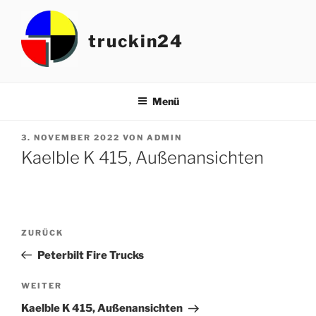
Zum
Inhalt
truckin24
springen
Menü
VERÖFFENTLICHT
3. NOVEMBER 2022
VON
ADMIN
AM
Kaelble K 415, Außenansichten
Beitragsnavigation
Vorheriger
ZURÜCK
Beitrag
Peterbilt Fire Trucks
Nächster
WEITER
Beitrag
Kaelble K 415, Außenansichten